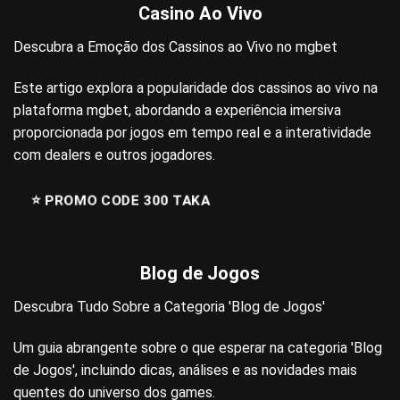
Casino Ao Vivo
Descubra a Emoção dos Cassinos ao Vivo no mgbet
Este artigo explora a popularidade dos cassinos ao vivo na
plataforma mgbet, abordando a experiência imersiva
proporcionada por jogos em tempo real e a interatividade
com dealers e outros jogadores.
⭐️ PROMO CODE 300 TAKA
Blog de Jogos
Descubra Tudo Sobre a Categoria 'Blog de Jogos'
Um guia abrangente sobre o que esperar na categoria 'Blog
de Jogos', incluindo dicas, análises e as novidades mais
quentes do universo dos games.