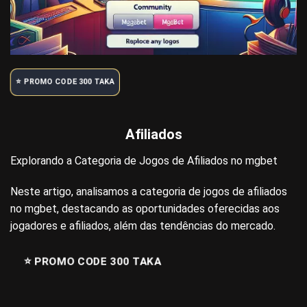
⭐️ PROMO CODE 300 TAKA
Afiliados
Explorando a Categoria de Jogos de Afiliados no mgbet
Neste artigo, analisamos a categoria de jogos de afiliados
no mgbet, destacando as oportunidades oferecidas aos
jogadores e afiliados, além das tendências do mercado.
⭐️ PROMO CODE 300 TAKA